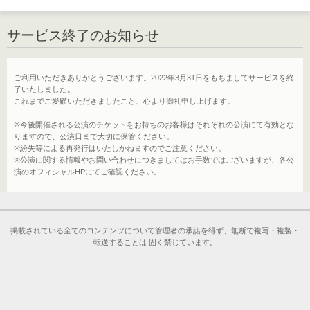
サービス終了のお知らせ
ご利用いただきありがとうございます。2022年3月31日をもちましてサービスを終
了いたしました。
これまでご愛顧いただきましたこと、心より御礼申し上げます。
※今後開催される公演のチケットをお持ちのお客様はそれぞれの公演にて有効とな
りますので、公演日まで大切に保管ください。
※紛失等による再発行はいたしかねますのでご注意ください。
※公演に関する情報やお問い合わせにつきましてはお手数ではございますが、各公
演のオフィシャルHPにてご確認ください。
掲載されている全てのコンテンツについて管理者の承諾を得ず、無断で複写・複製・
転送することは 固く禁じています。